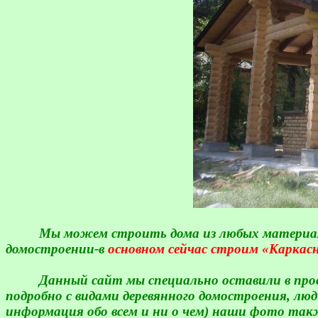
Мы можем строить дома из любых материалов
домостроении-в
основном сейчас строим «Каркас
Данный сайт мы специально оставили в пр
подробно с видами деревянного домостроения, л
информация обо всем и ни о чем) наши фото так