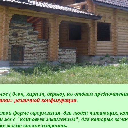
 ( блок, кирпич, дерево), но отдаем предпочтение
ники» различной конфигурации
.
остой форме оформления- для людей читающих, к
юди же с "клиповым мышлением", для которых важ
же могут вполне устроить.