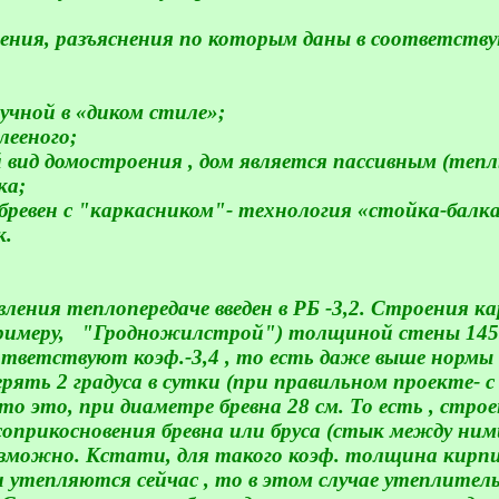
оения, разъяснения по которым даны в соответству
ручной в «диком стиле»;
лееного;
 вид домостроения , дом является пассивным (тепл
ка;
бревен с "каркасником"- технология «стойка-балка
к.
ния теплопередаче введен в РБ -3,2. Строения ка
римеру,
"Гродножилстрой") толщиной стены 145
оответствуют коэф.-3,4 , то есть даже выше нормы
рять 2 градуса в сутки (при правильном проекте- 
и то это, при диаметре бревна
28 см
. То есть , стро
оприкосновения бревна или бруса (стык между ним
озможно. Кстати, для такого коэф. толщина кирп
и утепляются сейчас , то в этом случае утеплите