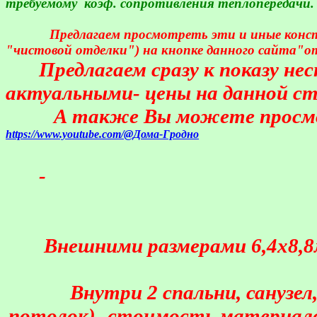
требуемому
коэф. сопротивления теплопередачи.
Предлагаем просмотреть эти и иные конс
"чистовой отделки") на кнопке данного сайта"о
Предлагаем сразу к показу н
актуальными- цены на данной стр
А также Вы можете просмот
https://www.youtube.com/@Дома-Гродно
-
Внешними размерами 6,4х8,8м
Внутри 2 спальни, санузе
потолок)- стоимость материалов 