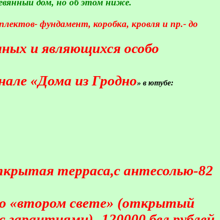
вянный дом, но об этом ниже.
ектов- фундамент, коробка, кровля и пр.- до
анных и являющихся особо
але «Дома из Гродно
» в ютубе:
открытая терраса,с антесолью-82
 во «втором свете» (открытый
с гарантиями)- 120000 бел.рублей