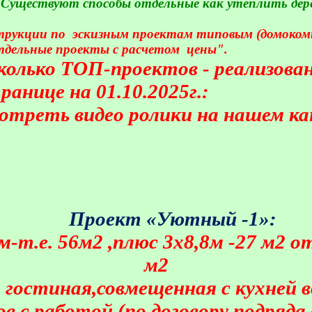
 Существуют способы отдельные как утеплить дере
трукции по
эскизным проектам типовым (домокомпл
тдельные проекты с расчетом
цены".
есколько ТОП-проектов - реализов
анице на 01.10.2025г.:
реть видео ролики на нашем кан
Проект «Уютный -1»:
-т.е. 56м2 ,плюс 3х8,8м -27 м2 
м2
л, гостиная,совмещенная с кухней
с работой (по договору подряда,