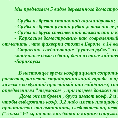
Мы предлагаем 5 видов деревянного домостр
- Срубы из бревна станочной оцилиндровки;
- Срубы из бревна ручной рубки ,в том числе 
- Срубы из бруса стественной влажности и к
-
Каркасное домостроение- как
современный
отметить , что фахверки стоят в Европе
с 14 ве
- Строения, соединяющие "ручную рубку" из 
-модульные дома и бани, дачи в стиле хай-те
-Барнхаусы
В настоящее время коэффициент сопротивле
расчетов, расчетов стройорганизаций города- к п
хаусом с воздушной прослойкой или сайдингом) с
определенным "термосом", при нагреве должен те
Дома же из бревен , бруса имеют коэф. 2 
чтобы выдержать коэф. 3,2 надо иметь площадь с
практически это выполнить, следовательно, нев
("голых")
-1 м
, но так как блоки и кирпич снаруж