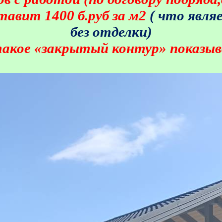
тавит 1400 б.руб за м2
( что явля
без отделки)
такое «закрытый контур» показы