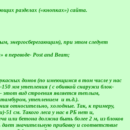
ющих разделах («кнопках») сайта.
ым, энергосберегающим), при этом следует
» в переводе-
Post
and
Beam
;
ркасных домов (по имеющимся в том числе у нас
-
150 мм
утепления ( с обивкой снаружи блок-
 - этот вид строения является теплым,
с тамбуром, утеплением
и т.д.).
ения относительно, холодные. Так, к примеру,
и)
-51 см
. Такого леса у нас в РБ нет и,
ича или бетона должна быть более
2 м
, из блоков
ль дает значительную прибавку и соответствие